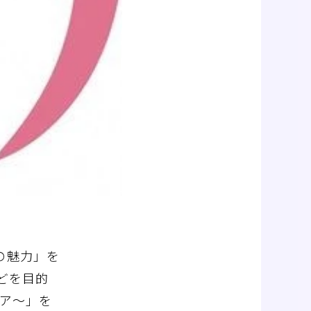
の魅力」を
どを目的
ア～」を