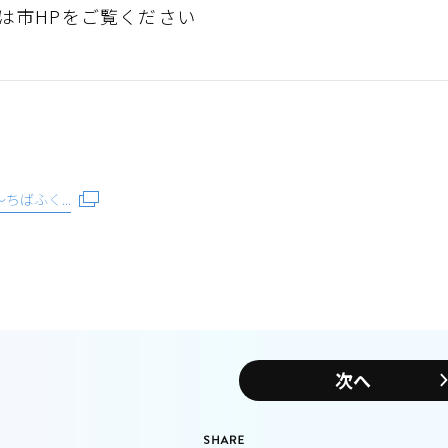
は市HPをご覧ください
ばふく...
次へ