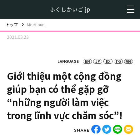
ふくしかいご.jp
トップ
Meet our ...
2021.03.23
LANGUAGE
EN
JP
ID
TG
VN
Giới thiệu một cộng đồng
giúp bạn có thể gặp gỡ
“những người làm việc
trong lĩnh vực chăm sóc”!