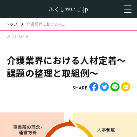
ふくしかいご.jp
トップ
介護業界における人...
2021.03.09
介護業界における人材定着～
課題の整理と取組例～